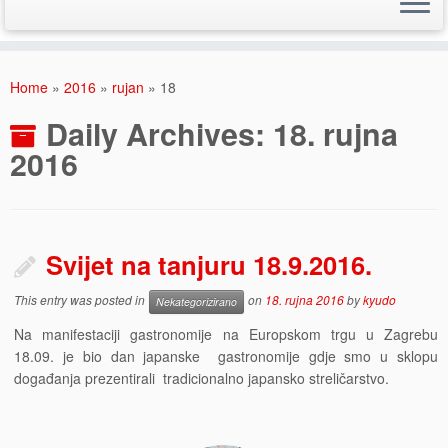
Skip
to
Home
»
2016
»
rujan
»
18
content
Daily Archives:
18. rujna
2016
Svijet na tanjuru 18.9.2016.
This entry was posted in
on
18. rujna 2016
by
kyudo
Nekategorizirano
Na manifestaciji gastronomije na Europskom trgu u Zagrebu
18.09. je bio dan japanske gastronomije gdje smo u sklopu
događanja prezentirali tradicionalno japansko streličarstvo.