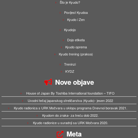
Što je Kyudo?
Povijest Kyudoa
Kyudo i Zen
Kyudojo
Dojo etiketa
Kyudo oprema
Kyudo trening (praksa)
Treninzi
KYDZ
Nove objave
House of Japan By Toshiba International foundation – TIFO
Uvodni tečaj japanskog streličarstva (Kyudo)- jesen 2022
Kyudo radionica s URK Močvara u sklopu programa Dnevnoi boravak 2021.
Kyudom do zraka- za treću dob 2022.
Kyudo radionice u suradnji sa URK Močvara 2020.
Meta