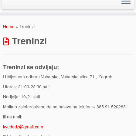
Skip
to
Home
»
Treninzi
content
Treninzi
Treninzi se odvijaju:
U Mjesnom odboru Vočarska, Vočarska ulica 71 , Zagreb
Utorak: 21:00-22:30 sati
Nedjelja: 19-21 sati
Molimo zainteresirane da se najave na telefon:+ 385 91 5202831
ili na mail:
kyudodz@gmail.com