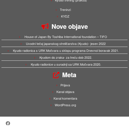
Kyudo trening (praksa)
Treninzi
KYDZ
Nove objave
House of Japan By Toshiba International foundation – TIFO
Uvodni tečaj japanskog streličarstva (Kyudo)- jesen 2022
Kyudo radionica s URK Močvara u sklopu programa Dnevnoi boravak 2021.
Kyudom do zraka- za treću dob 2022.
Kyudo radionice u suradnji sa URK Močvara 2020.
Meta
Prijava
Kanal objava
Kanal komentara
WordPress.org