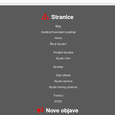
Stranice
Blog
Godišnji financijski izvještaji
Home
Što je Kyudo?
Povijest Kyudoa
Kyudo i Zen
Kyudojo
Dojo etiketa
Kyudo oprema
Kyudo trening (praksa)
Treninzi
KYDZ
Nove objave