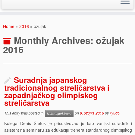
Skip
to
Home
»
2016
»
ožujak
content
Monthly Archives:
ožujak
2016
Suradnja japanskog
tradicionalnog streličarstva i
zapadnjačkog olimpiskog
streličarstva
This entry was posted in
on
8. ožujka 2016
by
kyudo
Nekategorizirano
Kolega Denis Štefok je prisustvovao je kao vanjski suradnik i
asistent na seminaru za edukaciju trenera standardnog olimpijskog