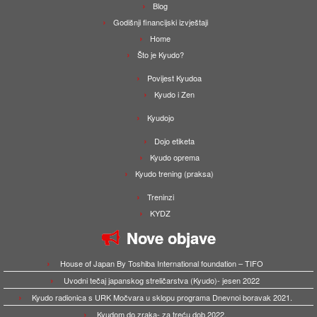
Blog
Godišnji financijski izvještaji
Home
Što je Kyudo?
Povijest Kyudoa
Kyudo i Zen
Kyudojo
Dojo etiketa
Kyudo oprema
Kyudo trening (praksa)
Treninzi
KYDZ
Nove objave
House of Japan By Toshiba International foundation – TIFO
Uvodni tečaj japanskog streličarstva (Kyudo)- jesen 2022
Kyudo radionica s URK Močvara u sklopu programa Dnevnoi boravak 2021.
Kyudom do zraka- za treću dob 2022.