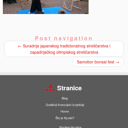
Post navigation
←
Suradnja japanskog tradicionalnog streličarstva i
zapadnjačkog olimpiskog streličarstva
Samobor bonsai fest
→
Stranice
Blog
Godišnji financijski izvještaji
Home
Što je Kyudo?
Povijest Kyudoa