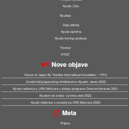
Kyudo i Zen
Kyudojo
Dojo etiketa
Kyudo oprema
Kyudo trening (praksa)
Treninzi
KYDZ
Nove objave
House of Japan By Toshiba International foundation – TIFO
Uvodni tečaj japanskog streličarstva (Kyudo)- jesen 2022
Kyudo radionica s URK Močvara u sklopu programa Dnevnoi boravak 2021.
Kyudom do zraka- za treću dob 2022.
Kyudo radionice u suradnji sa URK Močvara 2020.
Meta
Prijava