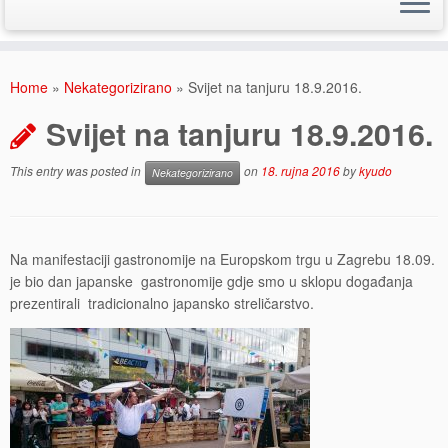
Skip
to
Home
»
Nekategorizirano
»
Svijet na tanjuru 18.9.2016.
content
Svijet na tanjuru 18.9.2016.
This entry was posted in
on
18. rujna 2016
by
kyudo
Nekategorizirano
Na manifestaciji gastronomije na Europskom trgu u Zagrebu 18.09.
je bio dan japanske gastronomije gdje smo u sklopu događanja
prezentirali tradicionalno japansko streličarstvo.