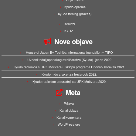
Kyudo oprema
Kyudo trening (praksa)
Treninzi
KYDZ
Nove objave
House of Japan By Toshiba International foundation – TIFO
Uvodni tečaj japanskog streličarstva (Kyudo)- jesen 2022
Kyudo radionica s URK Močvara u sklopu programa Dnevnoi boravak 2021.
Kyudom do zraka- za treću dob 2022.
Kyudo radionice u suradnji sa URK Močvara 2020.
Meta
Prijava
Kanal objava
Kanal komentara
WordPress.org