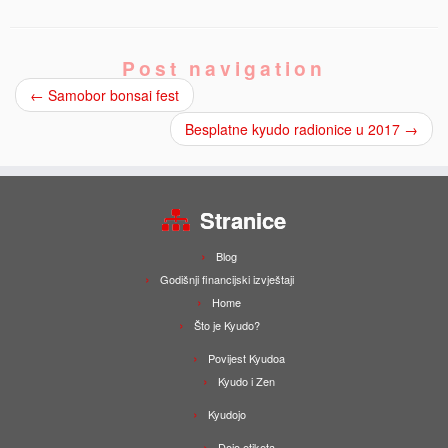
Post navigation
←
Samobor bonsai fest
Besplatne kyudo radionice u 2017
→
Stranice
Blog
Godišnji financijski izvještaji
Home
Što je Kyudo?
Povijest Kyudoa
Kyudo i Zen
Kyudojo
Dojo etiketa