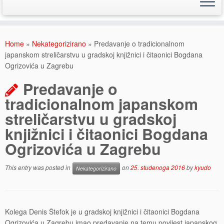
Skip
to
Home
»
Nekategorizirano
»
Predavanje o tradicionalnom
content
japanskom streličarstvu u gradskoj knjižnici i čitaonici Bogdana
Ogrizovića u Zagrebu
Predavanje o
tradicionalnom japanskom
streličarstvu u gradskoj
knjižnici i čitaonici Bogdana
Ogrizovića u Zagrebu
This entry was posted in
on
25. studenoga 2016
by
kyudo
Nekategorizirano
Kolega Denis Štefok je u gradskoj knjižnici i čitaonici Bogdana
Ogrizovića u Zagrebu imao predavanje na temu povijest japanskog